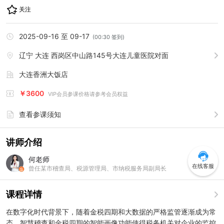
关注
2025-09-16 至 09-17
(
00:30
签到)
辽宁
大连
西岗区中山路145号大连儿童医院对面
大连香洲大饭店
￥
3600
VIP会员参课价格请参考会员权益
查看参课须知
讲师介绍
何老师
在线客服
曾任某市稽查局、税源管理局、市纳税服务局副局长
课程详情
在数字化时代背景下，随着金税四期和大数据的严格监管逐渐成为常
态，智慧稽查和金税四期的智能画像功能使得税务机关对企业的监控