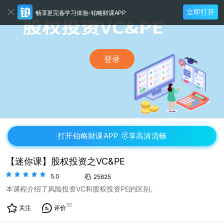
立即打开
畅享更完备学习体验-铂略财课APP
登录
打开铂略财课APP 尽享高清流畅
【迷你课】股权投资之VC&PE
5.0
25625
本课程介绍了风险投资VC和股权投资PE的区别。
32
关注
评价