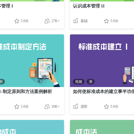
管理 I
认识成本管理 II
5.0分
27K+
基础
5.0分
测
视频
测
本-制定原则和方法案例解析
如何使标准成本的建立事半功倍
5.0分
26K+
进阶
5.0分