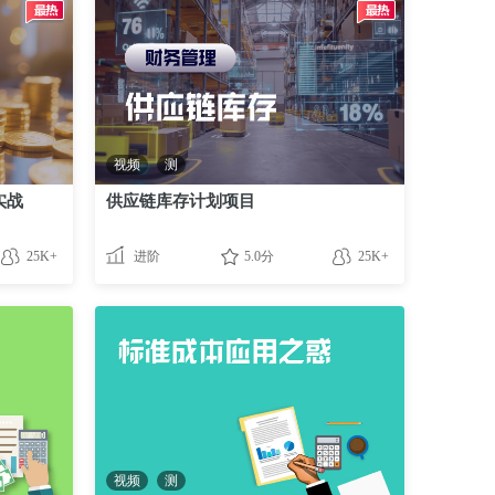
视频
测
实战
供应链库存计划项目
25K+
进阶
5.0分
25K+
视频
测