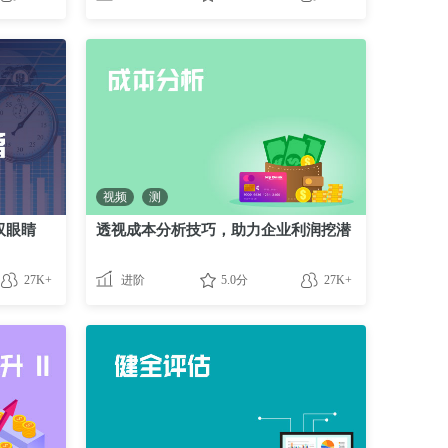
视频
测
双眼睛
透视成本分析技巧，助力企业利润挖潜
27K+
进阶
5.0分
27K+