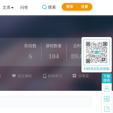
登录
注册
搜索
文库
问答
阶段数
课程数量
总时长
6
104
89.0h
划
关注课程
扫码学习
分享至...