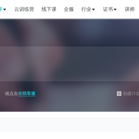
课
云训练营
线下课
企服
行业
证书
讲师
或点击
在线客服
创建计