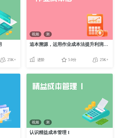
视频
测
用
追本溯源，运用作业成本法提升利润空间
25K+
进阶
5.0分
25K+
视频
测
认识精益成本管理 I