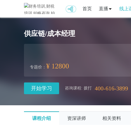
首页
直播
线上
供应链/成本经理
¥ 12800
专题价：
400-616-3899
开始学习
咨询课程: 拨打
课程介绍
资深讲师
相关资料