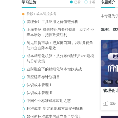
学习进阶
已看
未看
专题简介
阶段1 成本管控实务
本专题为
管理会计工具应用之价值链分析
上海专场-成果转化与专精特新—助力企业
阶段1
成
降本增效，把握政策红利
洞见租赁市场：把握窗口期，以财务视角
助力企业降本增效
成本精细化核算：从分摊纠错到Excel建模
与分析决策
业财融合下的精细化降本增效实战
供应链库存计划项目
视频
认识成本管理 I
管理会
认识成本管理 II
中国企业标准成本应用之惑
基础
标准成本-制定原则和方法案例解析
如何使标准成本的建立事半功倍 I