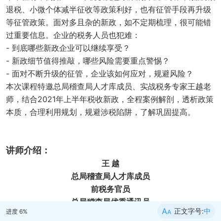
退税、小微个体减半征收等政策利好，也有征管手段再升级
等征管政策。面对多且杂的新政，如不定期梳理，很可能错
过重要信息。企业的税务人员也犯难：
- 到底哪些新政企业可以继续享受？
- 新政细节值得推敲，哪些风险需要重点警惕？
- 面对不断升级的征管，企业该如何应对，规避风险？
本次课程特邀总局稽查局人才库成员、实战税务专家王越老
师，结合2021年上半年税收新政，全程案例解剖，透析政策
本质，合理利用规划，规避涉税陷阱，了解巩固提高。
讲师介绍：
王 越
总局稽查局人才库成员
前税务官员
总局稽查局优秀通讯员
A
正文字号:
中
进度
6
%
A