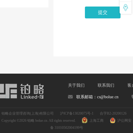
关于我们
联系我们
客
联系邮箱：cs@bolue.cn
铂略企业管理咨询(上海)有限公司
沪ICP备13020075号-1
合字B2-20200126
Copyright ©2026 铂略 bolue.cn. All rights reserved.
上海工商
沪公网安
备 31010502004199号