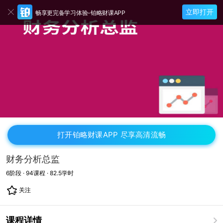
立即打开
畅享更完备学习体验-铂略财课APP
打开铂略财课APP 尽享高清流畅
财务分析总监
6
阶段 ·
94
课程 ·
82.5
学时
关注
课程详情