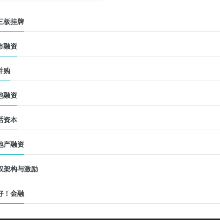
三板挂牌
市融资
并购
他融资
话资本
地产融资
权架构与激励
好！金融