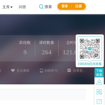
登录
注册
搜索
文库
问答
阶段数
课程数量
总时长
9
264
121.6h
划
关注课程
扫码学习
分享至...