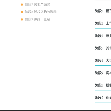
阶段7 房地产融资
阶段2
新
阶段8 股权架构与激励
阶段9 你好！金融
阶段3
上
阶段4
兼
阶段5
其
阶段6
大
阶段7
房
阶段8
股
阶段9
你