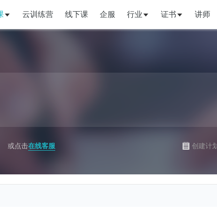
课
云训练营
线下课
企服
行业
证书
讲师
或点击
在线客服
创建计