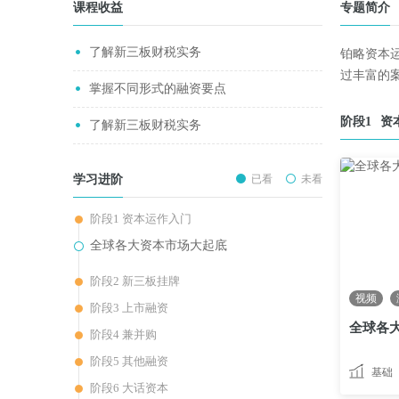
课程收益
专题简介
了解新三板财税实务
铂略资本
过丰富的
掌握不同形式的融资要点
阶段1
资
了解新三板财税实务
学习进阶
已看
未看
阶段1 资本运作入门
全球各大资本市场大起底
阶段2 新三板挂牌
视频
阶段3 上市融资
全球各
阶段4 兼并购
阶段5 其他融资
基础
阶段6 大话资本