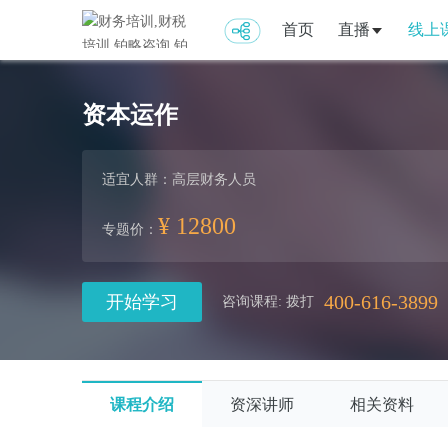
首页
直播
线上
资本运作
适宜人群：
高层财务人员
¥ 12800
专题价：
400-616-3899
开始学习
咨询课程: 拨打
课程介绍
资深讲师
相关资料