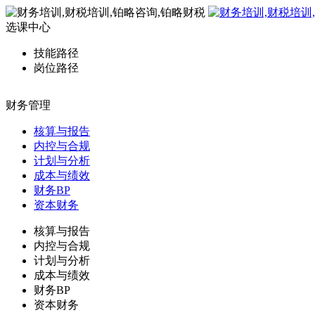
选课中心
技能路径
岗位路径
财务管理
核算与报告
内控与合规
计划与分析
成本与绩效
财务BP
资本财务
核算与报告
内控与合规
计划与分析
成本与绩效
财务BP
资本财务