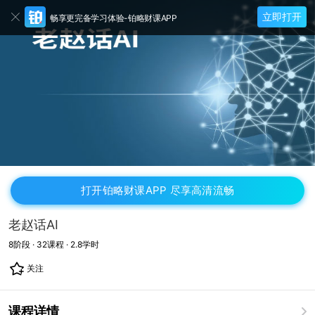
立即打开
畅享更完备学习体验-铂略财课APP
打开铂略财课APP 尽享高清流畅
老赵话AI
8
阶段 ·
32
课程 ·
2.8
学时
关注
课程详情