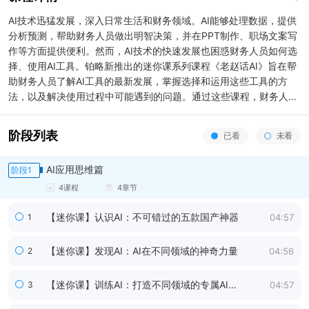
AI技术迅猛发展，深入日常生活和财务领域。AI能够处理数据，提供
分析预测，帮助财务人员做出明智决策，并在PPT制作、职场文案写
作等方面提供便利。然而，AI技术的快速发展也困惑财务人员如何选
择、使用AI工具。铂略新推出的迷你课系列课程《老赵话AI》旨在帮
助财务人员了解AI工具的最新发展，掌握选择和运用这些工具的方
法，以及解决使用过程中可能遇到的问题。通过这些课程，财务人员
将能更自信地利用AI技术，提升工作效率和决策质量。
阶段列表
已看
未看
AI应用思维篇
阶段
1
4
课程
4
章节
【迷你课】认识AI：不可错过的五款国产神器
1
04:57
【迷你课】发现AI：AI在不同领域的神奇力量
2
04:56
【迷你课】训练AI：打造不同领域的专属AI顾
3
04:57
问