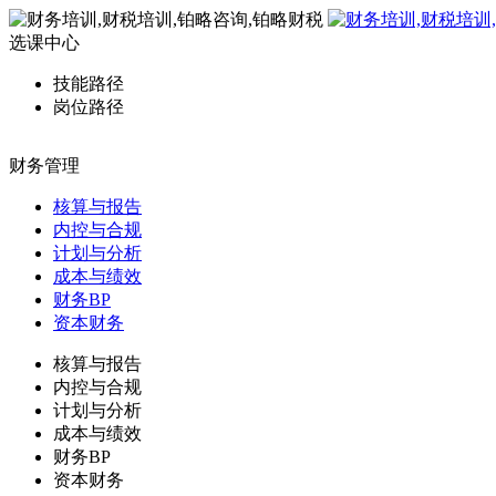
选课中心
技能路径
岗位路径
财务管理
核算与报告
内控与合规
计划与分析
成本与绩效
财务BP
资本财务
核算与报告
内控与合规
计划与分析
成本与绩效
财务BP
资本财务