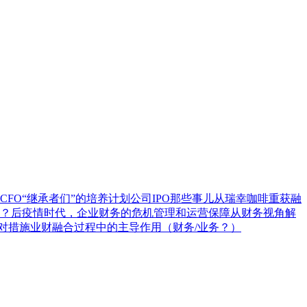
CFO“继承者们”的培养计划
公司IPO那些事儿
从瑞幸咖啡重获融
？
后疫情时代，企业财务的危机管理和运营保障
从财务视角解
对措施
业财融合过程中的主导作用（财务/业务？）