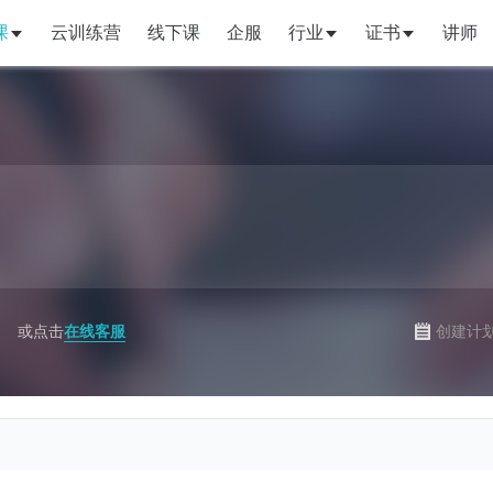
课
云训练营
线下课
企服
行业
证书
讲师
或点击
在线客服
创建计