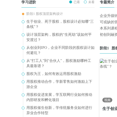
学习进阶
已看
未看
专题简介
阶段1 股权顶层架构设计
企业升级
生于创业、死于股权，股权设计必知哪“三
可或缺的
条线”？
本系列课
设计顶层架构，股权的“生死劫”该如何平
初创到融
安渡过？
从创业到IPO，企业不同阶段的股权设计如
阶段1
股
何避坑？
从“打工人”到“合伙人”，股权激励哪种工
具最靠谱？
股权为王，如何有效运用股权激励
用股权推动合作，学新零售如何激励上下
游企业
用股权促进发展，学互联网行业如何推动
内部研发和孵化项目
视频
用股权催生创新，学传统服务业如何进行
异业合作转型