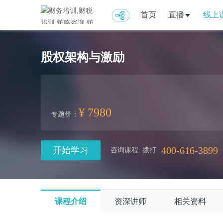
首页
直播
线上
股权架构与激励
¥ 7980
专题价：
400-616-3899
开始学习
咨询课程: 拨打
课程介绍
资深讲师
相关资料