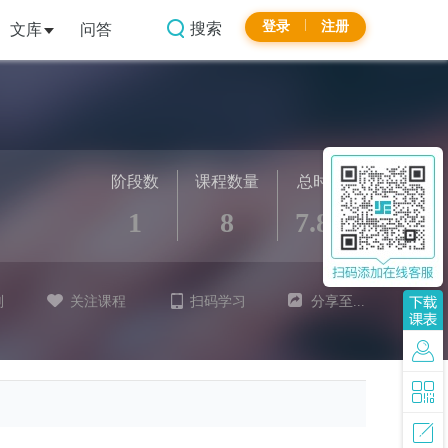
登录
注册
搜索
文库
问答
阶段数
课程数量
总时长
1
8
7.8h
划
关注课程
扫码学习
分享至...