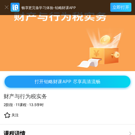
立即打开
畅享更完备学习体验-铂略财课APP
打开铂略财课APP 尽享高清流畅
财产与行为税实务
2
阶段 ·
11
课程 ·
13.5
学时
关注
课程详情