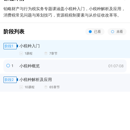
铂略财产与行为税实务专题课涵盖小税种入门，小税种解析及应用，
消费税常见问题与筹划技巧，资源税税制要素与从价征收改革等。
阶段列表
已看
未看
小税种入门
阶段
1
1
课程
7
章节
小税种概览
1
01:07:08
小税种解析及应用
阶段
2
10
课程
65
章节