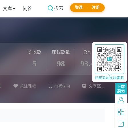
登录
注册
搜索
文库
问答
阶段数
课程数量
总时长
5
98
93.4h
划
关注课程
扫码学习
分享至...