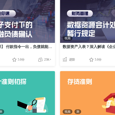
视频
【迷你课】 付款指令一出，负债就能核销？
5.0分
25K+
进阶
5.0分
测
视频
测