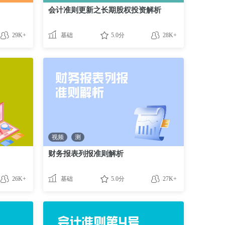
会计准则更新之长期股权投资解析
29K+
基础
5.0分
28K+
视频
测
财务报表列报准则解析
26K+
基础
5.0分
27K+