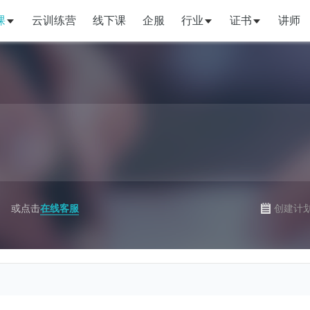
课
云训练营
线下课
企服
行业
证书
讲师
或点击
在线客服
创建计