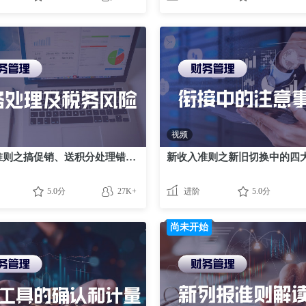
视频
新收入准则之搞促销、送积分处理错了可能还有税务风险
5.0分
27K+
进阶
5.0分
尚未开始