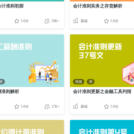
会计准则初探
会计准则实务之存货解析
5.0分
29K+
基础
5.0分
测
视频
测
酬准则解析
会计准则更新之金融工具列报
5.0分
27K+
基础
5.0分