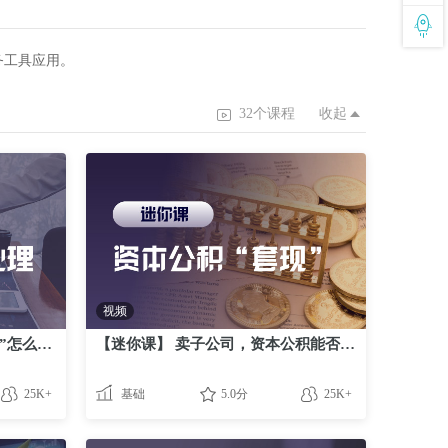
务工具应用。
32个课程
收起
视频
【迷你课】企业合并”对赌协议”怎么算？
【迷你课】 卖子公司，资本公积能否”套现”？
25K+
基础
5.0分
25K+