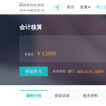
首页
直播
线上
会计核算
¥ 12800
专题价：
400-616-3899
开始学习
咨询课程: 拨打
课程介绍
资深讲师
相关资料