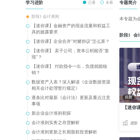
学习进阶
已看
未看
专题简介
阶段1 会计准则
本专题为
【迷你课】金融资产的现金流量和权益工
具的披露要求
阶段1
会
【迷你课】企业合并”对赌协议”怎么算？
【迷你课】 卖子公司，资本公积能否”套
现”？
【迷你课】 付款指令一出，负债就能核
销？
数据资产入表？深入解读《企业数据资源
相关会计处理暂行规定》
视频
逐条比对最新《会计法》更新及重点注意
事项
新企业会计准则初探
会计准则实务之存货解析
进阶
会计准则更新之长期股权投资解析