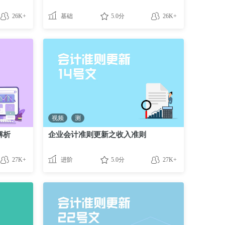
26K+
基础
5.0分
26K+
视频
测
解析
企业会计准则更新之收入准则
27K+
进阶
5.0分
27K+