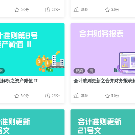
5.0分
27K+
基础
5.0分
测
视频
测
解析之资产减值 II
会计准则更新之合并财务报表
5.0分
26K+
基础
5.0分