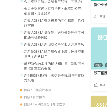
会计准则更新之金融资产转移、套期会计
新企业
会计准则解读之持有待售的非流动资产、
处置组和终止经营
基础
新收入准则之确认模型的五个精髓，你必
须掌握
新收入准则之搞促销、送积分处理错了可
能还有税务风险
新收入准则之新旧切换中的四大注意事项
新租赁准则之除了租金要上表，还横空出
世两个新科目？
解密新金融工具的确认和计量、新政府补
视频
助准则重难点变化
职工薪
新列报准则解读：损益分类规则与衔接应
对策略
基础
阶段2 中美会计准则
阶段3 合并报表
阶段4 Excel提升会计处理效率