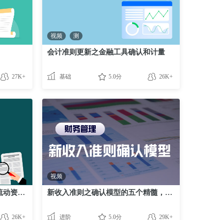
视频
测
会计准则更新之金融工具确认和计量
27K+
基础
5.0分
26K+
视频
会计准则解读之持有待售的非流动资产、处置组和终止经营
新收入准则之确认模型的五个精髓，你必须掌握
26K+
进阶
5.0分
29K+