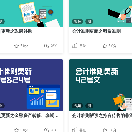
测
视频
测
则更新之政府补助
会计准则更新之租赁准则
5.0分
26K+
基础
5.0分
测
视频
测
会计准则更新之金融资产转移、套期会计
5.0分
26K+
基础
5.0分