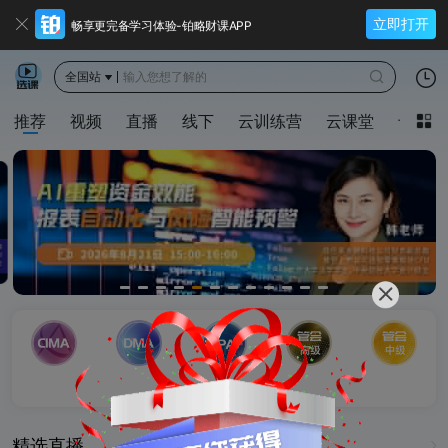
立即打开
畅享更完备学习体验-铂略财课APP
全国站
输入您想了解的
推荐
视频
直播
线下
云训练营
云课堂
专题
精选直播