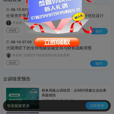
08-13 07:00
社保夯实率背景下的风控与合规之薪酬结构与优化设计
李老师
|
20年+财税实务工作
税政通
预约
08-14 07:00
大国博弈下的全球地缘金融变局与财务战略突围
熊老师
|
宏观经济与投资趋势分析实战专家
财知到
预约
云训练营预告
税务风险云训练营：从0到1搭建企业自查
风险报告
2026-08-10 至 08-26
登录探索更多
立即登录
报名