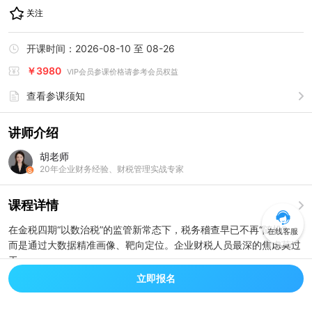
关注
开课时间：
2026-08-10 至 08-26
￥
3980
VIP会员参课价格请参考会员权益
查看参课须知
讲师介绍
胡老师
20年企业财务经验、财税管理实战专家
课程详情
在金税四期“以数治税”的监管新常态下，税务稽查早已不再“随机”，
在线客服
而是通过大数据精准画像、靶向定位。企业财税人员最深的焦虑莫过
于：
- 不知道“雷”埋在哪里，更不知从何查起
立即报名
- 金税系统推送预警，被动应对、措手不及
- 收入确认“两税口径”傻傻分不清