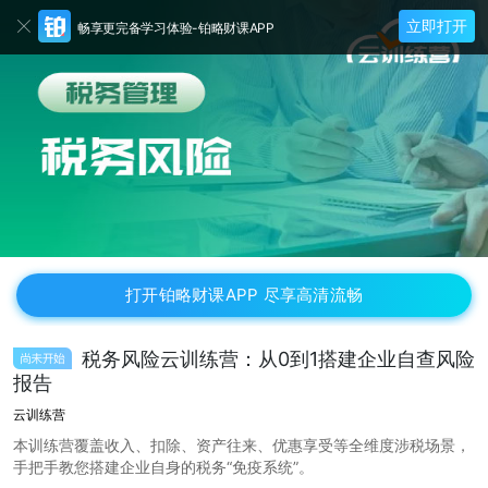
立即打开
畅享更完备学习体验-铂略财课APP
打开铂略财课APP 尽享高清流畅
税务风险云训练营：从0到1搭建企业自查风险
报告
云训练营
本训练营覆盖收入、扣除、资产往来、优惠享受等全维度涉税场景，
手把手教您搭建企业自身的税务“免疫系统”。