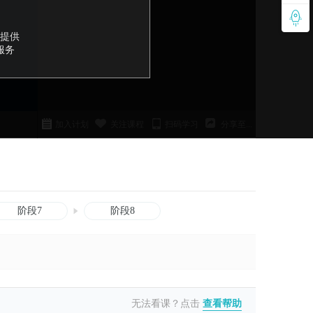
提供
服务
加入计划
关注课程
扫码学习
分享至...
阶段7
阶段8
无法看课？点击
查看帮助