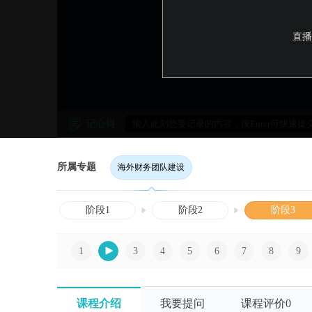
直播
记心得
所属专题
海外财务团队建设
阶段1
阶段2
阶段3
1
3
4
5
6
7
8
9
课程介绍
我要提问
课程评价
0