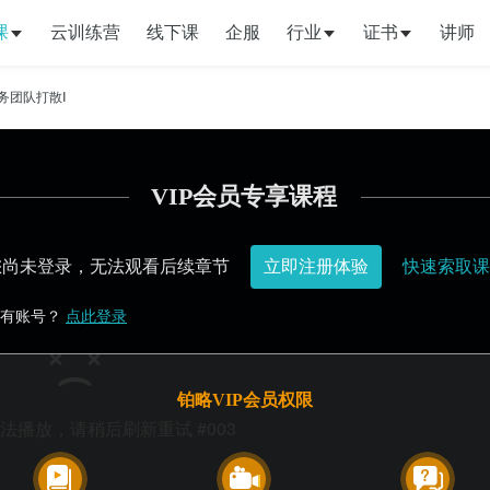
课
云训练营
线下课
企服
行业
证书
讲师
务团队打散Ⅰ
VIP会员专享课程
您尚未登录，无法观看后续章节
立即注册体验
快速索取课
有账号？
点此登录
铂略VIP会员权限
法播放，请稍后刷新重试 #003