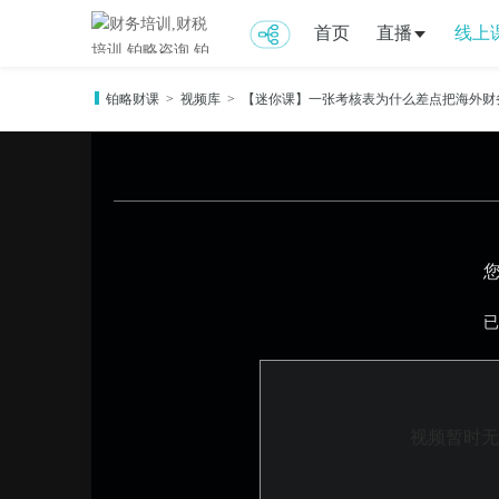
首页
直播
线上
铂略财课
>
视频库
>
【迷你课】一张考核表为什么差点把海外财
已
视频暂时无