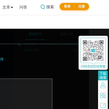
登录
注册
搜索
文库
问答
课程章节
课程心得
【迷你课】一张考核表为什么差点把海外财
务团队打散Ⅰ
12:53
件