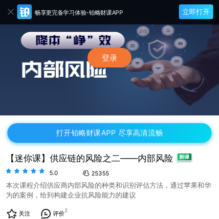
立即打开
畅享更完备学习体验-铂略财课APP
登录
打开铂略财课APP 尽享高清流畅
【迷你课】供应链的风险之二——内部风险
5.0
25355
本次课程介绍供应商内部风险的种类和识别评估方法，通过苹果和华
为的案例，给到构建企业抗风险能力的建议
2
关注
评价