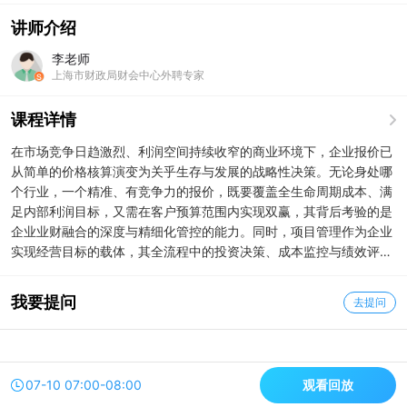
讲师介绍
李老师
上海市财政局财会中心外聘专家
课程详情
在市场竞争日趋激烈、利润空间持续收窄的商业环境下，企业报价已
从简单的价格核算演变为关乎生存与发展的战略性决策。无论身处哪
个行业，一个精准、有竞争力的报价，既要覆盖全生命周期成本、满
足内部利润目标，又需在客户预算范围内实现双赢，其背后考验的是
企业业财融合的深度与精细化管控的能力。同时，项目管理作为企业
实现经营目标的载体，其全流程中的投资决策、成本监控与绩效评
估，均要求财务人员从“事后算账”走向“事前参与”与“过程管控”。掌握
科学的项目报价方法论与全流程管理工具，不仅关乎单次订单的得
我要提问
去提问
失，更直接决定了企业资本配置效率、现金流健康度及长期盈利能
力，是财务管理者向业务伙伴转型、助力企业稳健增长的核心技能。
本课程重点涵盖全生命周期现金流量编制、目标成本法、敏感性分析
07-10 07:00-08:00
观看回放
等通用工具，并结合典型商业案例演练，帮助学员构建灵活的报价决