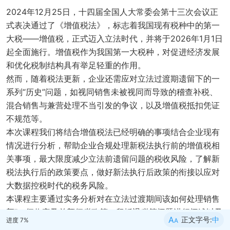
2024年12月25日，十四届全国人大常委会第十三次会议正
式表决通过了《增值税法》，标志着我国现有税种中的第一
大税——增值税，正式迈入立法时代，并将于2026年1月1日
起全面施行。增值税作为我国第一大税种，对促进经济发展
和优化税制结构具有举足轻重的作用。
然而，随着税法更新，企业还需应对立法过渡期遗留下的一
系列“历史”问题，如视同销售未被视同而导致的稽查补税、
混合销售与兼营处理不当引发的争议，以及增值税抵扣凭证
不规范等。
本次课程我们将结合增值税法已经明确的事项结合企业现有
情况进行分析，帮助企业合规处理新税法执行前的增值税相
关事项，最大限度减少立法前遗留问题的税收风险，了解新
税法执行后的政策要点，做好新法执行后政策的衔接以应对
大数据控税时代的税务风险
。
本课程主要通过实务分析
对在立法过渡期间该如何处理销售
额”、征收率及差额征税政策、留抵退税等问题进行阐述以及
A
正文字号:
中
进度
7
%
A
如何进行合理的税务规划等。